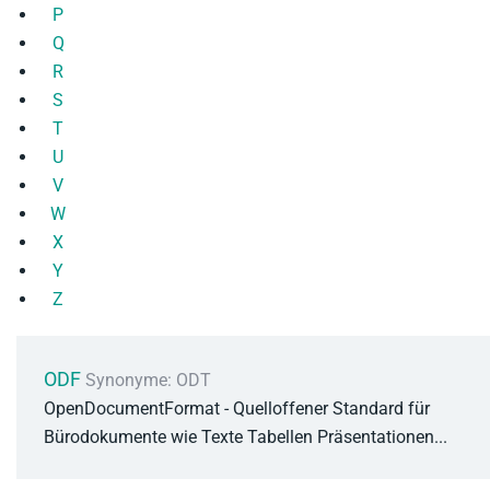
P
Q
R
S
T
U
V
W
X
Y
Z
ODF
Synonyme: ODT
OpenDocumentFormat - Quelloffener Standard für
Bürodokumente wie Texte Tabellen Präsentationen...