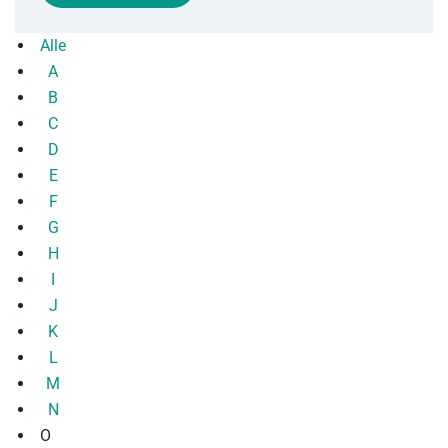
Alle
A
B
C
D
E
F
G
H
I
J
K
L
M
N
O