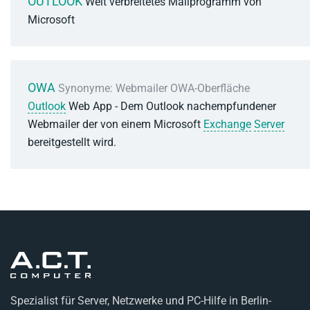
OUTLOOK
Weit verbreitetes Mailprogramm von
Microsoft
OWA
Synonyme: Webmailer OWA-Oberfläche
Outlook
Web App - Dem Outlook nachempfundener
Webmailer der von einem Microsoft
Exchange
Server
bereitgestellt wird.
Spezialist für Server, Netzwerke und PC-Hilfe in Berlin-