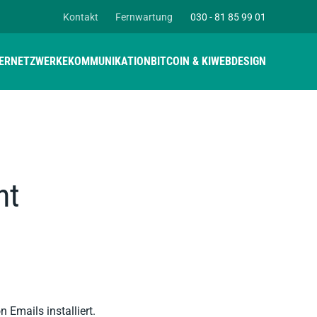
Kontakt
Fernwartung
030 - 81 85 99 01
ER
NETZWERKE
KOMMUNIKATION
BITCOIN & KI
WEBDESIGN
ht
 Emails installiert.