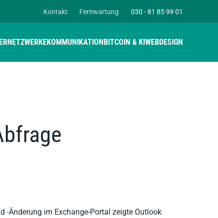
Kontakt
Fernwartung
030 - 81 85 99 01
ER
NETZWERKE
KOMMUNIKATION
BITCOIN & KI
WEBDESIGN
Abfrage
d -Änderung im Exchange-Portal zeigte Outlook