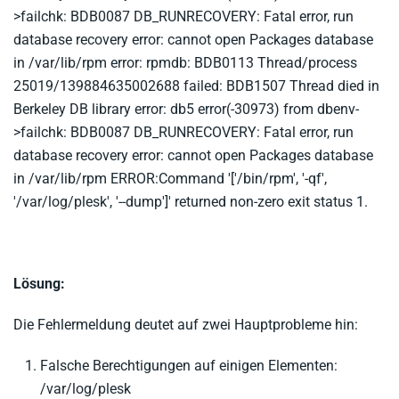
>failchk: BDB0087 DB_RUNRECOVERY: Fatal error, run
database recovery error: cannot open Packages database
in /var/lib/rpm error: rpmdb: BDB0113 Thread/process
25019/139884635002688 failed: BDB1507 Thread died in
Berkeley DB library error: db5 error(-30973) from dbenv-
>failchk: BDB0087 DB_RUNRECOVERY: Fatal error, run
database recovery error: cannot open Packages database
in /var/lib/rpm ERROR:Command '['/bin/rpm', '-qf',
'/var/log/plesk', '--dump']' returned non-zero exit status 1.
Lösung:
Die Fehlermeldung deutet auf zwei Hauptprobleme hin:
Falsche Berechtigungen auf einigen Elementen:
/var/log/plesk