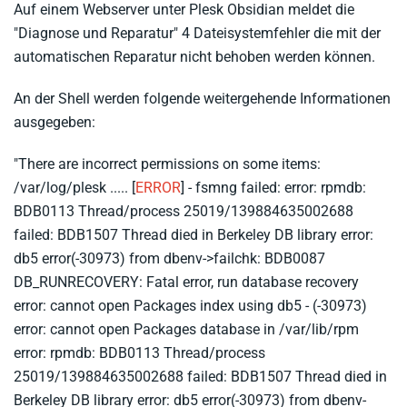
Auf einem Webserver unter Plesk Obsidian meldet die
"Diagnose und Reparatur" 4 Dateisystemfehler die mit der
automatischen Reparatur nicht behoben werden können.
An der Shell werden folgende weitergehende Informationen
ausgegeben:
"There are incorrect permissions on some items:
/var/log/plesk ..... [
ERROR
] - fsmng failed: error: rpmdb:
BDB0113 Thread/process 25019/139884635002688
failed: BDB1507 Thread died in Berkeley DB library error:
db5 error(-30973) from dbenv->failchk: BDB0087
DB_RUNRECOVERY: Fatal error, run database recovery
error: cannot open Packages index using db5 - (-30973)
error: cannot open Packages database in /var/lib/rpm
error: rpmdb: BDB0113 Thread/process
25019/139884635002688 failed: BDB1507 Thread died in
Berkeley DB library error: db5 error(-30973) from dbenv-