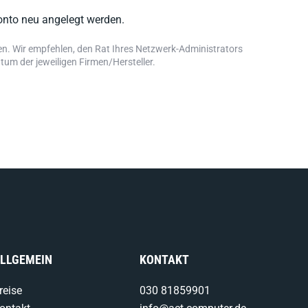
onto neu angelegt werden.
en. Wir empfehlen, den Rat Ihres Netzwerk-Administrators
m der jeweiligen Firmen/Hersteller.
LLGEMEIN
KONTAKT
reise
030 81859901