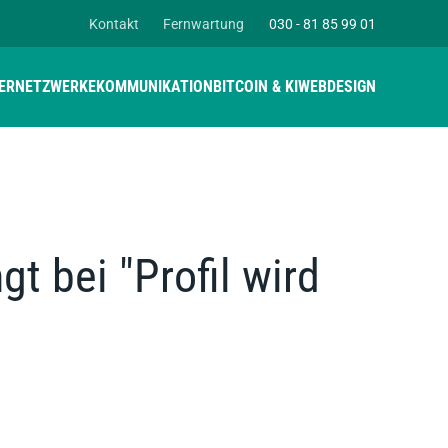
Kontakt
Fernwartung
030 - 81 85 99 01
ER
NETZWERKE
KOMMUNIKATION
BITCOIN & KI
WEBDESIGN
t bei "Profil wird