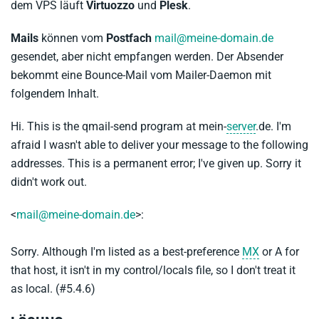
dem VPS läuft
Virtuozzo
und
Plesk
.
Mails
können vom
Postfach
mail@meine-domain.de
gesendet, aber nicht empfangen werden. Der Absender
bekommt eine Bounce-Mail vom Mailer-Daemon mit
folgendem Inhalt.
Hi. This is the qmail-send program at mein-
server
.de. I'm
afraid I wasn't able to deliver your message to the following
addresses. This is a permanent error; I've given up. Sorry it
didn't work out.
<
mail@meine-domain.de
>:
Sorry. Although I'm listed as a best-preference
MX
or A for
that host, it isn't in my control/locals file, so I don't treat it
as local. (#5.4.6)