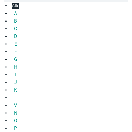
Alle
A
B
C
D
E
F
G
H
I
J
K
L
M
N
O
P