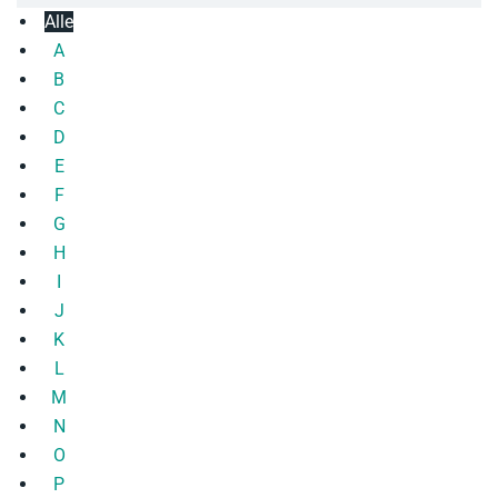
Alle
A
B
C
D
E
F
G
H
I
J
K
L
M
N
O
P