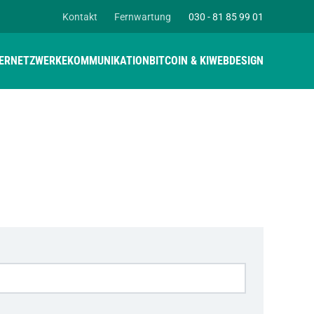
Kontakt
Fernwartung
030 - 81 85 99 01
ER
NETZWERKE
KOMMUNIKATION
BITCOIN & KI
WEBDESIGN