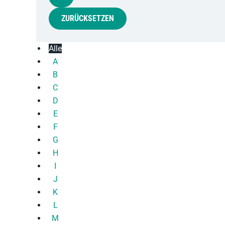
Alle
A
B
C
D
E
F
G
H
I
J
K
L
M