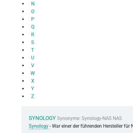
N
O
P
Q
R
S
T
U
V
W
X
Y
Z
SYNOLOGY
Synonyme: Synology-NAS NAS
Synology
- War einer der führenden Hersteller für