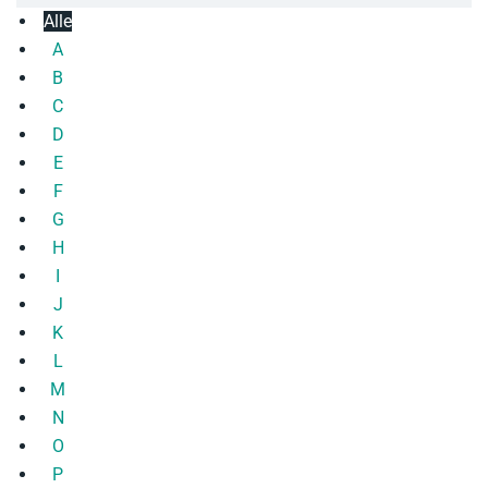
Alle
A
B
C
D
E
F
G
H
I
J
K
L
M
N
O
P