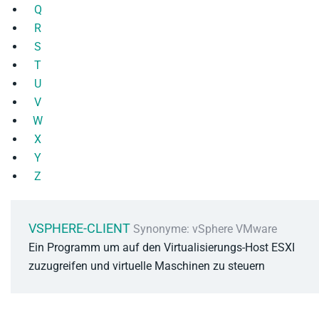
Q
R
S
T
U
V
W
X
Y
Z
VSPHERE-CLIENT
Synonyme: vSphere VMware
Ein Programm um auf den Virtualisierungs-Host ESXI
zuzugreifen und virtuelle Maschinen zu steuern